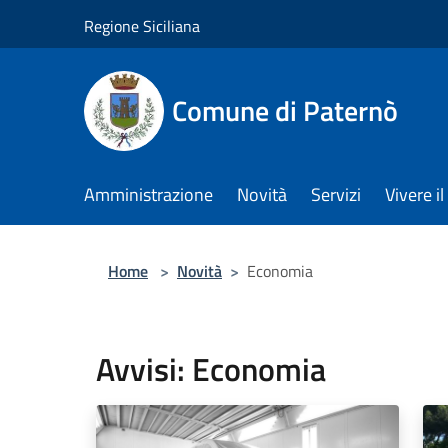
Salta al contenuto principale
Regione Siciliana
Comune di Paternò
Amministrazione
Novità
Servizi
Vivere 
Home
>
Novità
>
Economia
Avvisi: Economia