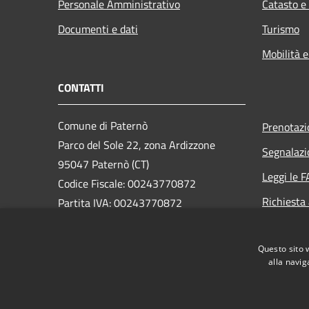
Personale Amministrativo
Catasto e
Documenti e dati
Turismo
Mobilità e
CONTATTI
Comune di Paternò
Prenotaz
Parco del Sole 22, zona Ardizzone
Segnalazi
95047 Paternò (CT)
Leggi le 
Codice Fiscale: 00243770872
Richiesta
Partita IVA: 00243770872
PEC:
ass.segreteria@cert.comune.paterno.ct.it
Questo sito 
Centralino Unico: 0957970111
alla navig