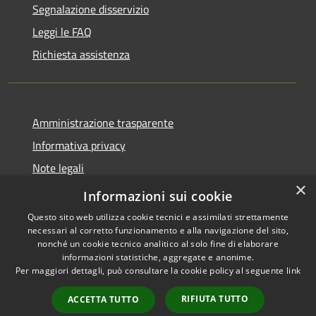
Segnalazione disservizio
Leggi le FAQ
Richiesta assistenza
Amministrazione trasparente
Informativa privacy
Note legali
×
Dichiarazione di accessibilità
Informazioni sui cookie
Questo sito web utilizza cookie tecnici e assimilati strettamente
necessari al corretto funzionamento e alla navigazione del sito,
nonché un cookie tecnico analitico al solo fine di elaborare
informazioni statistiche, aggregate e anonime.
RSS
Copyright © 2026 • Comune di
Per maggiori dettagli, può consultare la cookie policy al seguente
link
Accessibilità
Paternò • Powered by
Privacy
Municipium
Accesso
•
RIFIUTA TUTTO
ACCETTA TUTTO
Cookie
redazione