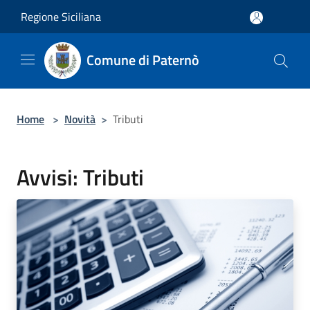
Salta al contenuto principale
Regione Siciliana
Comune di Paternò
Home
>
Novità
>
Tributi
Avvisi: Tributi