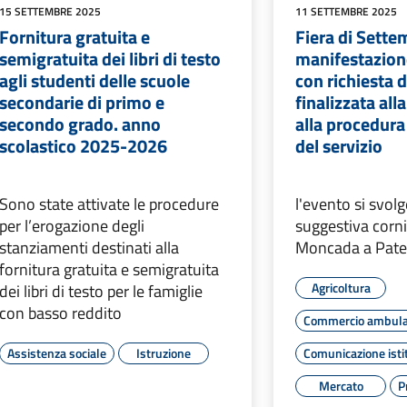
15 SETTEMBRE 2025
11 SETTEMBRE 2025
Fornitura gratuita e
Fiera di Sette
semigratuita dei libri di testo
manifestazione
agli studenti delle scuole
con richiesta d
secondarie di primo e
finalizzata all
secondo grado. anno
alla procedura
scolastico 2025-2026
del servizio
Sono state attivate le procedure
l'evento si svolg
per l’erogazione degli
suggestiva cornic
stanziamenti destinati alla
Moncada a Pat
fornitura gratuita e semigratuita
Agricoltura
dei libri di testo per le famiglie
con basso reddito
Commercio ambul
Assistenza sociale
Istruzione
Comunicazione isti
Mercato
P