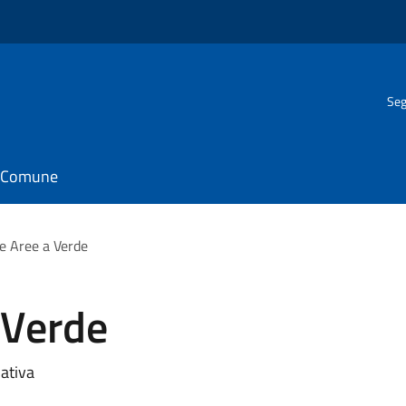
Seg
il Comune
e Aree a Verde
 Verde
iativa