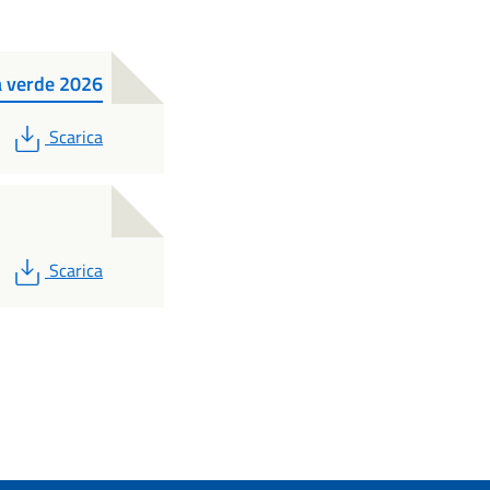
a verde 2026
PDF
Scarica
PDF
Scarica