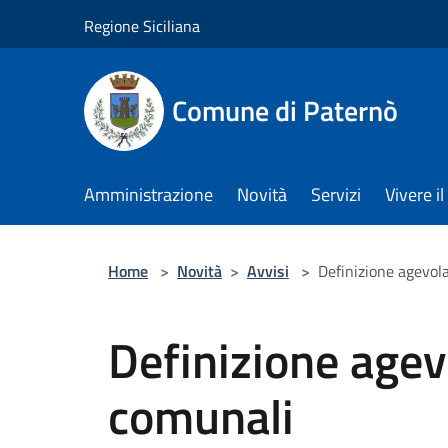
Salta al contenuto principale
Regione Siciliana
Comune di Paternò
Amministrazione
Novità
Servizi
Vivere 
Home
>
Novità
>
Avvisi
>
Definizione agevol
Definizione agev
comunali