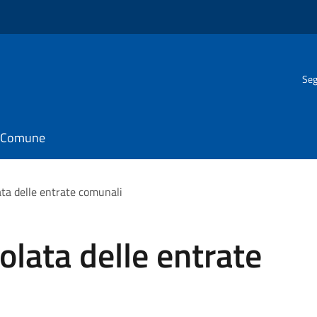
Seg
il Comune
ata delle entrate comunali
olata delle entrate