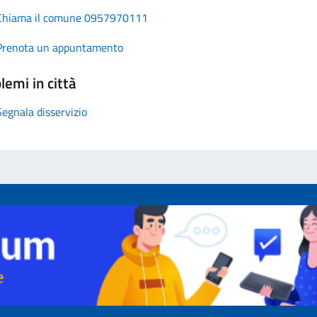
Chiama il comune 0957970111
Prenota un appuntamento
lemi in città
Segnala disservizio