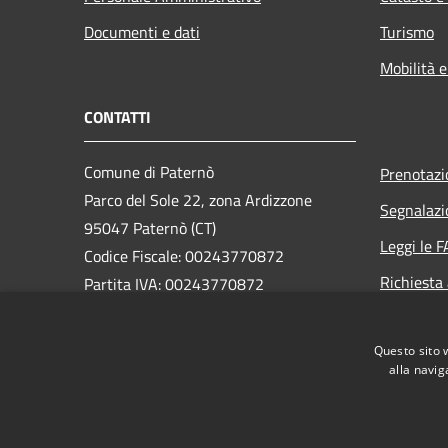
Documenti e dati
Turismo
Mobilità e
CONTATTI
Comune di Paternò
Prenotaz
Parco del Sole 22, zona Ardizzone
Segnalazi
95047 Paternò (CT)
Leggi le 
Codice Fiscale: 00243770872
Richiesta
Partita IVA: 00243770872
PEC:
ass.segreteria@cert.comune.paterno.ct.it
Questo sito 
Centralino Unico: 0957970111
alla navig