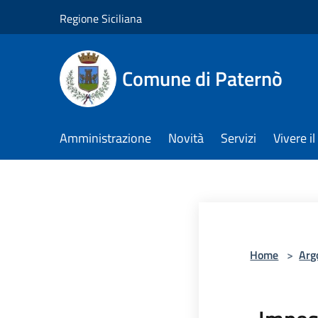
Salta al contenuto principale
Regione Siciliana
Comune di Paternò
Amministrazione
Novità
Servizi
Vivere 
Home
>
Arg