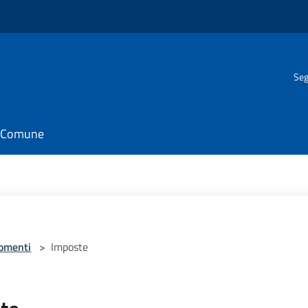
Seg
il Comune
omenti
>
Imposte