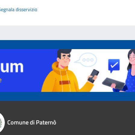
Segnala disservizio
Comune di Paternò