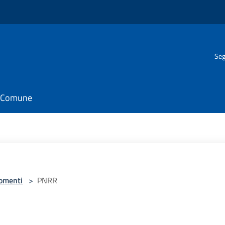
Seg
il Comune
omenti
>
PNRR