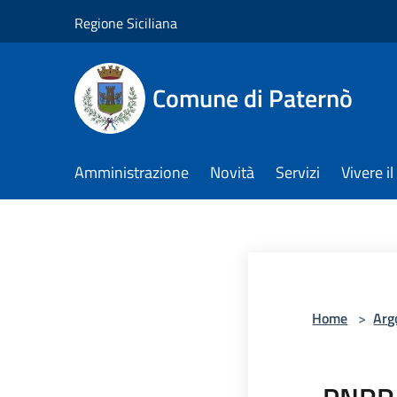
Salta al contenuto principale
Regione Siciliana
Comune di Paternò
Amministrazione
Novità
Servizi
Vivere 
Home
>
Arg