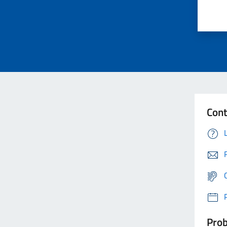
Cont
Prob