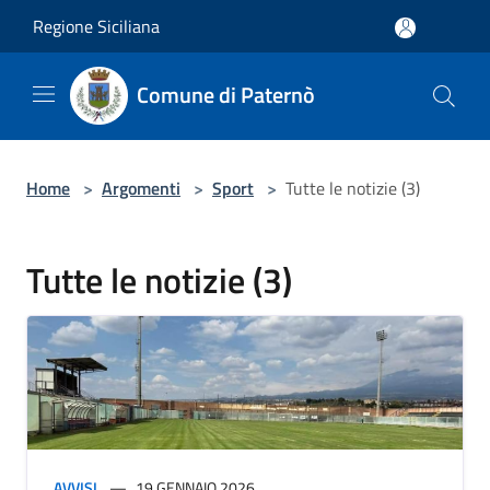
Salta al contenuto principale
Regione Siciliana
Comune di Paternò
Home
>
Argomenti
>
Sport
>
Tutte le notizie (3)
Tutte le notizie (3)
AVVISI
19 GENNAIO 2026