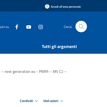
Accedi all'area personale
uici su
Cerca
Tutti gli argomenti
pea – next generation eu - PNRR – M5 C2 –
Condividi
Vedi azioni