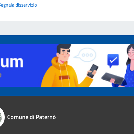
Segnala disservizio
Comune di Paternò