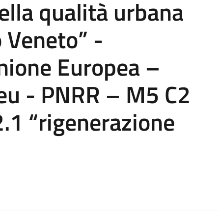
lla qualità urbana
o Veneto” -
Unione Europea –
 eu - PNRR – M5 C2
.1 “rigenerazione