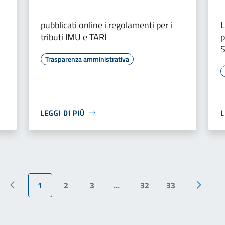
pubblicati online i regolamenti per i
L
tributi IMU e TARI
p
Trasparenza amministrativa
LEGGI DI PIÙ
L
1
2
3
...
32
33
Pagina precedente
Pagina 