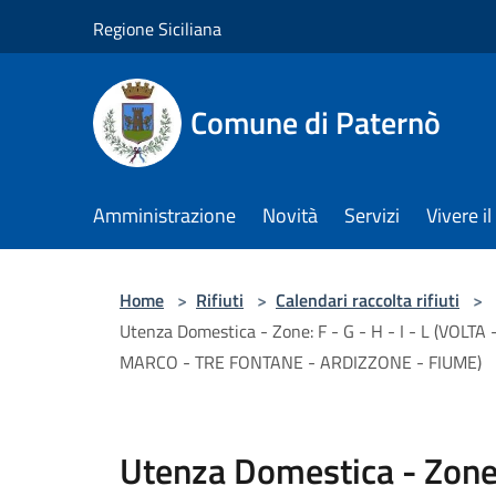
Salta al contenuto principale
Regione Siciliana
Comune di Paternò
Amministrazione
Novità
Servizi
Vivere 
Home
>
Rifiuti
>
Calendari raccolta rifiuti
>
Utenza Domestica - Zone: F - G - H - I - L (V
MARCO - TRE FONTANE - ARDIZZONE - FIUME)
Utenza Domestica - Zone: 