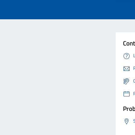
Cont
Prob