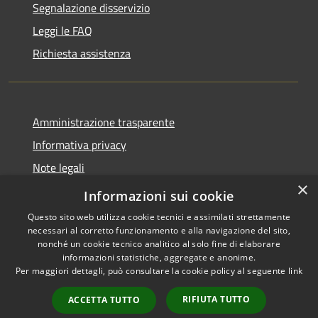
Segnalazione disservizio
Leggi le FAQ
Richiesta assistenza
Amministrazione trasparente
Informativa privacy
Note legali
×
Dichiarazione di accessibilità
Informazioni sui cookie
Questo sito web utilizza cookie tecnici e assimilati strettamente
necessari al corretto funzionamento e alla navigazione del sito,
nonché un cookie tecnico analitico al solo fine di elaborare
informazioni statistiche, aggregate e anonime.
RSS
Copyright © 2026 • Comune di
Per maggiori dettagli, può consultare la cookie policy al seguente
link
Accessibilità
Paternò • Powered by
Privacy
Municipium
Accesso
•
RIFIUTA TUTTO
ACCETTA TUTTO
Cookie
redazione