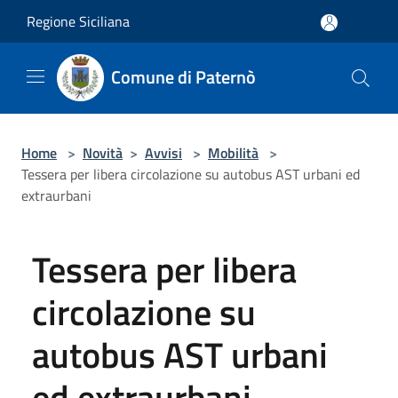
Salta al contenuto principale
Regione Siciliana
Comune di Paternò
Home
>
Novità
>
Avvisi
>
Mobilità
>
Tessera per libera circolazione su autobus AST urbani ed
extraurbani
Tessera per libera
circolazione su
autobus AST urbani
ed extraurbani