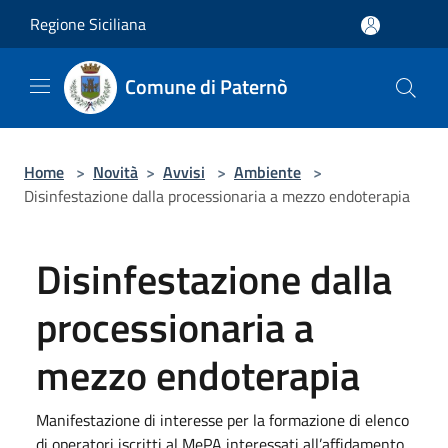
Salta al contenuto principale
Regione Siciliana
Comune di Paternò
Home
>
Novità
>
Avvisi
>
Ambiente
>
Disinfestazione dalla processionaria a mezzo endoterapia
Disinfestazione dalla
processionaria a
mezzo endoterapia
Manifestazione di interesse per la formazione di elenco
di operatori iscritti al MePA interessati all’affidamento