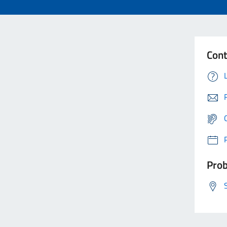
Cont
Prob