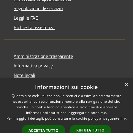
Segnalazione disservizio
Leggi le FAQ
Richiesta assistenza
Amministrazione trasparente
Informativa privacy
Note legali
×
Dichiarazione di accessibilità
Informazioni sui cookie
Questo sito web utilizza cookie tecnici e assimilati strettamente
necessari al corretto funzionamento e alla navigazione del sito,
nonché un cookie tecnico analitico al solo fine di elaborare
informazioni statistiche, aggregate e anonime.
RSS
Copyright © 2026 • Comune di
Per maggiori dettagli, può consultare la cookie policy al seguente
link
Accessibilità
Paternò • Powered by
Privacy
Municipium
Accesso
•
RIFIUTA TUTTO
ACCETTA TUTTO