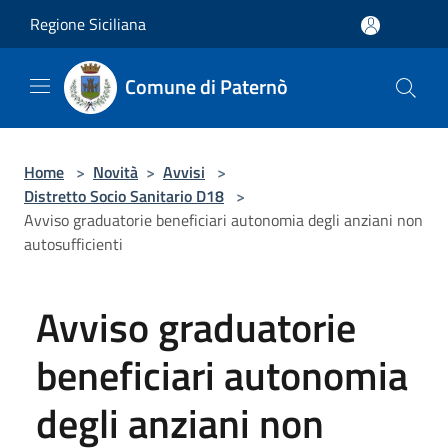
Salta al contenuto principale
Regione Siciliana
Comune di Paternò
Home
>
Novità
>
Avvisi
>
Distretto Socio Sanitario D18
>
Avviso graduatorie beneficiari autonomia degli anziani non
autosufficienti
Avviso graduatorie
beneficiari autonomia
degli anziani non