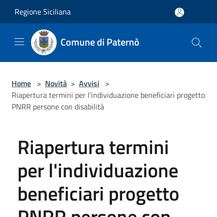
Salta al contenuto principale
Regione Siciliana
Comune di Paternò
Home
>
Novità
>
Avvisi
>
Riapertura termini per l'individuazione beneficiari progetto
PNRR persone con disabilità
Riapertura termini
per l'individuazione
beneficiari progetto
PNRR persone con