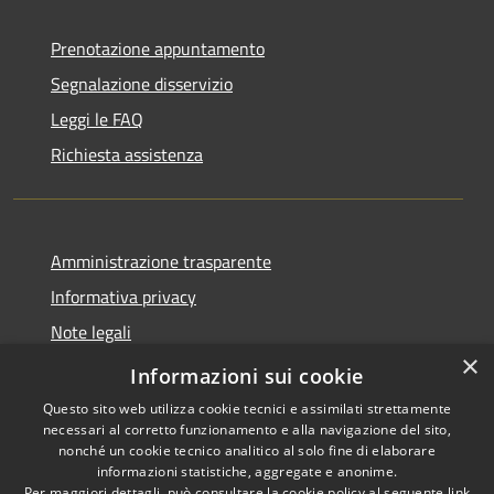
Prenotazione appuntamento
Segnalazione disservizio
Leggi le FAQ
Richiesta assistenza
Amministrazione trasparente
Informativa privacy
Note legali
×
Dichiarazione di accessibilità
Informazioni sui cookie
Questo sito web utilizza cookie tecnici e assimilati strettamente
necessari al corretto funzionamento e alla navigazione del sito,
nonché un cookie tecnico analitico al solo fine di elaborare
informazioni statistiche, aggregate e anonime.
RSS
Copyright © 2026 • Comune di
Per maggiori dettagli, può consultare la cookie policy al seguente
link