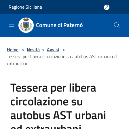
Salta al contenuto principale
Regione Siciliana
Comune di Paternò
Home
>
Novità
>
Avvisi
>
Tessera per libera circolazione su autobus AST urbani ed
extraurbani
Tessera per libera
circolazione su
autobus AST urbani
ed extraurbani