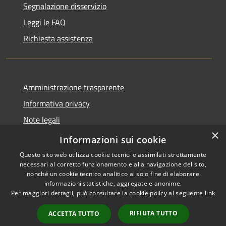
Segnalazione disservizio
Leggi le FAQ
Richiesta assistenza
Amministrazione trasparente
Informativa privacy
Note legali
×
Dichiarazione di accessibilità
Informazioni sui cookie
Questo sito web utilizza cookie tecnici e assimilati strettamente
necessari al corretto funzionamento e alla navigazione del sito,
nonché un cookie tecnico analitico al solo fine di elaborare
informazioni statistiche, aggregate e anonime.
RSS
Copyright © 2026 • Comune di
Per maggiori dettagli, può consultare la cookie policy al seguente
link
Accessibilità
Paternò • Powered by
Privacy
Municipium
Accesso
•
RIFIUTA TUTTO
ACCETTA TUTTO
Cookie
redazione