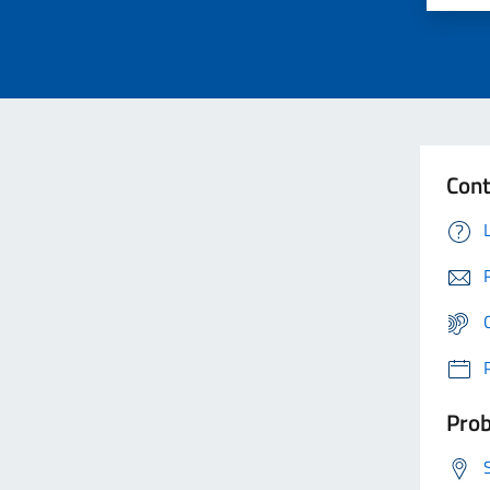
Cont
Prob