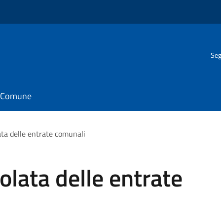
Seg
il Comune
ata delle entrate comunali
olata delle entrate