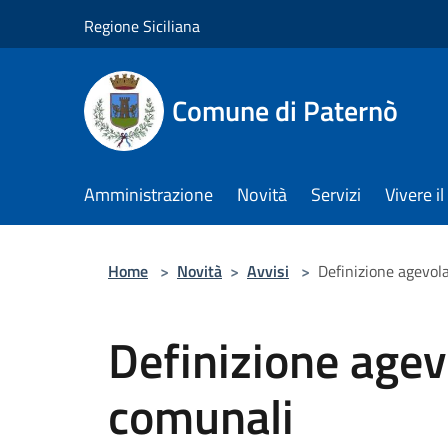
Salta al contenuto principale
Regione Siciliana
Comune di Paternò
Amministrazione
Novità
Servizi
Vivere 
Home
>
Novità
>
Avvisi
>
Definizione agevol
Definizione agev
comunali