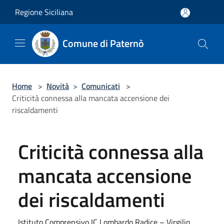
Salta al contenuto principale
Regione Siciliana
Comune di Paternò
Home
>
Novità
>
Comunicati
>
Criticità connessa alla mancata accensione dei
riscaldamenti
Criticità connessa alla
mancata accensione
dei riscaldamenti
Istituto Comprensivo IC Lombardo Radice – Virgilio