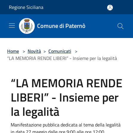
Salta al contenuto principale
Regione Siciliana
Comune di Paternò
Home
>
Novità
>
Comunicati
>
“LA MEMORIA RENDE LIBERI” - Insieme per la legalità
“LA MEMORIA RENDE
LIBERI” - Insieme per
la legalità
Manifestazione pubblica dedicata al tema della legalità
in data 27 maggio dalle ore 9:00 alle ore 12:00,