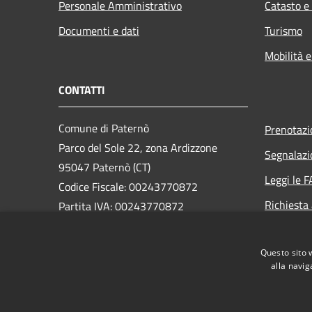
Personale Amministrativo
Catasto e
Documenti e dati
Turismo
Mobilità e
CONTATTI
Comune di Paternò
Prenotaz
Parco del Sole 22, zona Ardizzone
Segnalazi
95047 Paternò (CT)
Leggi le 
Codice Fiscale: 00243770872
Richiesta
Partita IVA: 00243770872
PEC:
ass.segreteria@cert.comune.paterno.ct.it
Questo sito 
Centralino Unico: 0957970111
alla navig