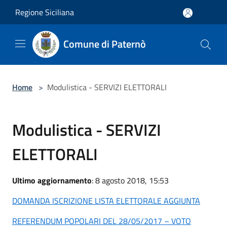
Salta al contenuto principale
Regione Siciliana
Comune di Paternò
Home
>
Modulistica - SERVIZI ELETTORALI
Modulistica - SERVIZI
ELETTORALI
Ultimo aggiornamento
: 8 agosto 2018, 15:53
DOMANDA ISCRIZIONE LISTA ELETTORALE AGGIUNTA
REFERENDUM POPOLARI DEL 28/05/2017 – VOTO