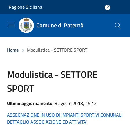
Salta al contenuto principale
Regione Siciliana
Comune di Paternò
Home
>
Modulistica - SETTORE SPORT
Modulistica - SETTORE
SPORT
Ultimo aggiornamento
: 8 agosto 2018, 15:42
ASSEGNAZIONE IN USO DI IMPIANTI SPORTIVI COMUNALI
DETTAGLIO ASSOCIAZIONE ED ATTIVITA'