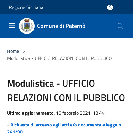
Salta al contenuto principale
Regione Siciliana
Comune di Paternò
Home
>
Modulistica - UFFICIO RELAZIONI CON IL PUBBLICO
Modulistica - UFFICIO
RELAZIONI CON IL PUBBLICO
Ultimo aggiornamento
: 16 febbraio 2021, 13:44
-
Richiesta di accesso agli atti e/o documentale legge n.
241/90