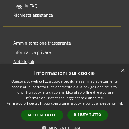
Leggi le FAQ
Richiesta assistenza
Amministrazione trasparente
Informativa privacy
Note legali
×
Dichiarazione di accessibilità
Informazioni sui cookie
Questo sito web utilizza cookie tecnici e assimilati strettamente
necessari al corretto funzionamento e alla navigazione del sito,
nonché un cookie tecnico analitico al solo fine di elaborare
informazioni statistiche, aggregate e anonime.
RSS
Copyright © 2026 • Comune di
Per maggiori dettagli, può consultare la cookie policy al seguente
link
Accessibilità
Paternò • Powered by
Privacy
Municipium
Accesso
•
RIFIUTA TUTTO
ACCETTA TUTTO
Cookie
redazione
Mappa del sito
MOSTRA DETTAGLI