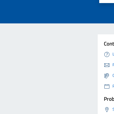
Cont
Prob