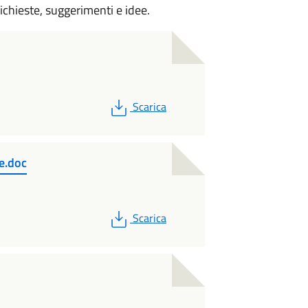
ichieste, suggerimenti e idee.
PDF
Scarica
le.doc
PDF
Scarica