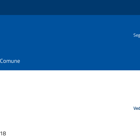
Seg
il Comune
Ved
:18