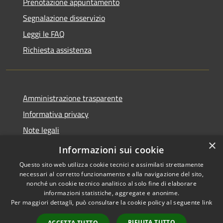
Prenotazione appuntamento
Segnalazione disservizio
Leggi le FAQ
Richiesta assistenza
Amministrazione trasparente
Informativa privacy
Note legali
×
Dichiarazione di accessibilità
Informazioni sui cookie
Questo sito web utilizza cookie tecnici e assimilati strettamente
necessari al corretto funzionamento e alla navigazione del sito,
nonché un cookie tecnico analitico al solo fine di elaborare
informazioni statistiche, aggregate e anonime.
RSS
Copyright © 2026 • Comune di
Per maggiori dettagli, può consultare la cookie policy al seguente
link
Accessibilità
Paternò • Powered by
Privacy
Municipium
Accesso
•
RIFIUTA TUTTO
ACCETTA TUTTO