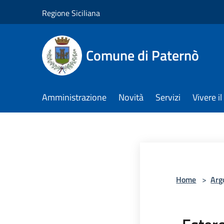
Salta al contenuto principale
Regione Siciliana
Comune di Paternò
Amministrazione
Novità
Servizi
Vivere 
Home
>
Arg