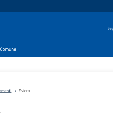
Seg
il Comune
omenti
>
Estero