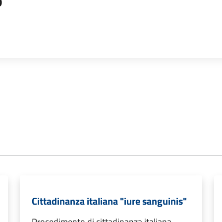
o
Cittadinanza italiana "iure sanguinis"
Procedimento di cittadinanza italiana