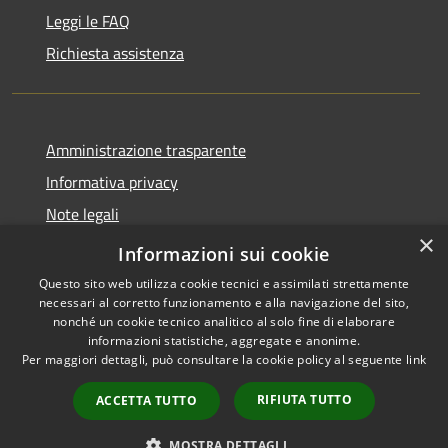
Leggi le FAQ
Richiesta assistenza
Amministrazione trasparente
Informativa privacy
Note legali
×
Dichiarazione di accessibilità
Informazioni sui cookie
Questo sito web utilizza cookie tecnici e assimilati strettamente
necessari al corretto funzionamento e alla navigazione del sito,
nonché un cookie tecnico analitico al solo fine di elaborare
informazioni statistiche, aggregate e anonime.
RSS
Copyright © 2026 • Comune di
Per maggiori dettagli, può consultare la cookie policy al seguente
link
Accessibilità
Paternò • Powered by
Privacy
Municipium
Accesso
•
RIFIUTA TUTTO
ACCETTA TUTTO
Cookie
redazione
Mappa del sito
MOSTRA DETTAGLI