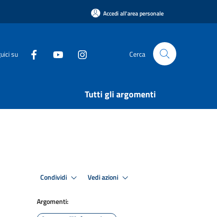
Accedi all'area personale
uici su
Cerca
Tutti gli argomenti
Condividi
Vedi azioni
Argomenti: