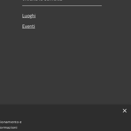
Luoghi
Eventi
×
nzionamento e
nformazioni