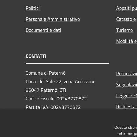
Politici
Appalti pu
Personale Amministrativo
Catasto e
Documenti e dati
Turismo
Mobilità e
CONTATTI
Comune di Paternò
Prenotaz
Parco del Sole 22, zona Ardizzone
Segnalazi
95047 Paternò (CT)
Leggi le 
Codice Fiscale: 00243770872
Richiesta
Partita IVA: 00243770872
PEC:
ass.segreteria@cert.comune.paterno.ct.it
Questo sito 
Centralino Unico: 0957970111
alla navig