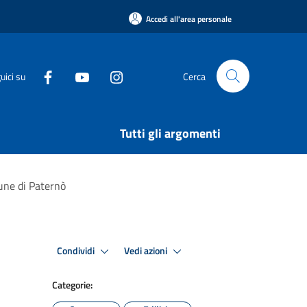
Accedi all'area personale
uici su
Cerca
Tutti gli argomenti
mune di Paternò
Condividi
Vedi azioni
Categorie: