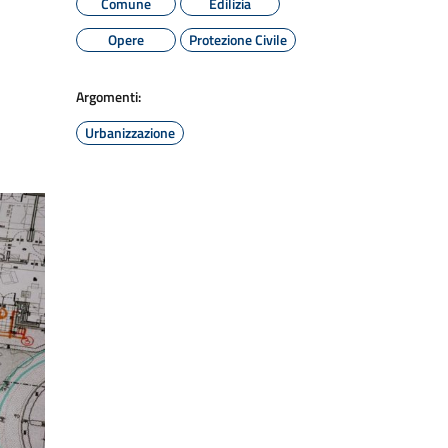
Comune
Edilizia
Opere
Protezione Civile
Argomenti:
Urbanizzazione