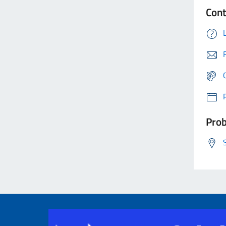
Cont
Prob