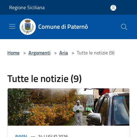
Salta al contenuto principale
Regione Siciliana
Comune di Paternò
Home
>
Argomenti
>
Aria
>
Tutte le notizie (9)
Tutte le notizie (9)
AVVISI
24 LUGLIO 2026