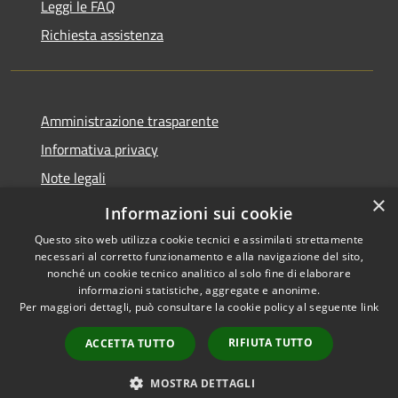
Leggi le FAQ
Richiesta assistenza
Amministrazione trasparente
Informativa privacy
Note legali
×
Dichiarazione di accessibilità
Informazioni sui cookie
Questo sito web utilizza cookie tecnici e assimilati strettamente
necessari al corretto funzionamento e alla navigazione del sito,
nonché un cookie tecnico analitico al solo fine di elaborare
informazioni statistiche, aggregate e anonime.
RSS
Copyright © 2026 • Comune di
Per maggiori dettagli, può consultare la cookie policy al seguente
link
Accessibilità
Paternò • Powered by
Privacy
Municipium
Accesso
•
RIFIUTA TUTTO
ACCETTA TUTTO
Cookie
redazione
Mappa del sito
MOSTRA DETTAGLI