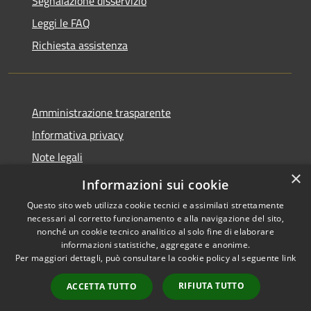
Segnalazione disservizio
Leggi le FAQ
Richiesta assistenza
Amministrazione trasparente
Informativa privacy
Note legali
×
Dichiarazione di accessibilità
Informazioni sui cookie
Questo sito web utilizza cookie tecnici e assimilati strettamente
necessari al corretto funzionamento e alla navigazione del sito,
nonché un cookie tecnico analitico al solo fine di elaborare
informazioni statistiche, aggregate e anonime.
RSS
Copyright © 2026 • Comune di
Per maggiori dettagli, può consultare la cookie policy al seguente
link
Accessibilità
Paternò • Powered by
Privacy
Municipium
Accesso
•
RIFIUTA TUTTO
ACCETTA TUTTO
Cookie
redazione