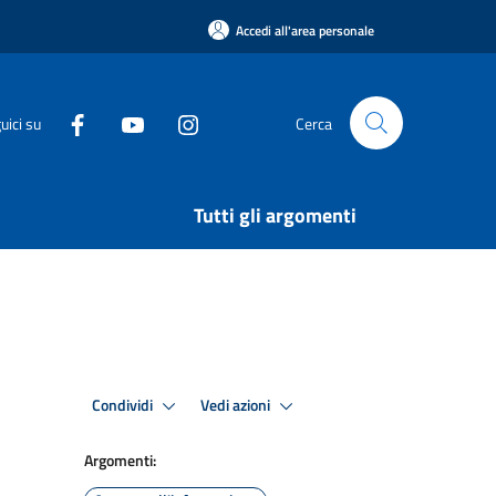
Accedi all'area personale
uici su
Cerca
Tutti gli argomenti
Condividi
Vedi azioni
Argomenti: