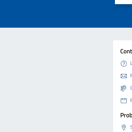
Cont
Prob