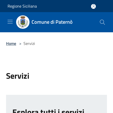
Salta al contenuto principale
Regione Siciliana
Comune di Paternò
Home
>
Servizi
Servizi
Esplora tutti i servizi