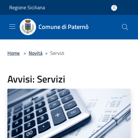
Salta al contenuto principale
Regione Siciliana
Comune di Paternò
Home
>
Novità
>
Servizi
Avvisi: Servizi