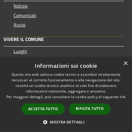
Notizie
Comunicati
Avvisi
VIVERE IL COMUNE
Luoghi
Eventi
×
Informazioni sui cookie
Questo sito web utilizza cookie tecnici e assimilati strettamente
CONTATTI
necessari al corretto funzionamento e alla navigazione del sito,
nonché un cookie tecnico analitico al solo fine di elaborare
informazioni statistiche, aggregate e anonime.
Comune di Paternò
Per maggiori dettagli, può consultare la cookie policy al seguente
link
Parco del Sole 22, zona Ardizzone 95047 Paternò (CT)
Codice Fiscale: 00243770872
RIFIUTA TUTTO
ACCETTA TUTTO
Partita IVA: 00243770872
PEC:
ass.segreteria@cert.comune.paterno.ct.it
MOSTRA DETTAGLI
Centralino Unico: 0957970111