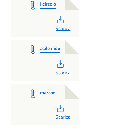
I circolo
PDF
Scarica
asilo nido
PDF
Scarica
marconi
PDF
Scarica