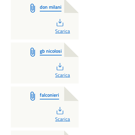
don milani
PDF
Scarica
gb nicolosi
PDF
Scarica
falconieri
PDF
Scarica