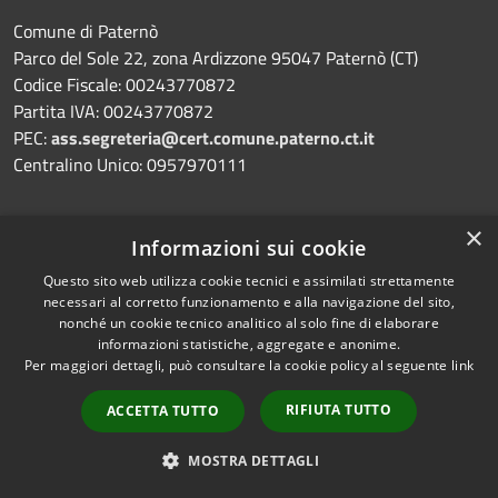
Comune di Paternò
Parco del Sole 22, zona Ardizzone 95047 Paternò (CT)
Codice Fiscale: 00243770872
Partita IVA: 00243770872
PEC:
ass.segreteria@cert.comune.paterno.ct.it
Centralino Unico: 0957970111
×
Informazioni sui cookie
Prenotazione appuntamento
Questo sito web utilizza cookie tecnici e assimilati strettamente
Segnalazione disservizio
necessari al corretto funzionamento e alla navigazione del sito,
nonché un cookie tecnico analitico al solo fine di elaborare
Leggi le FAQ
informazioni statistiche, aggregate e anonime.
Per maggiori dettagli, può consultare la cookie policy al seguente
link
Richiesta assistenza
RIFIUTA TUTTO
ACCETTA TUTTO
MOSTRA DETTAGLI
Amministrazione trasparente