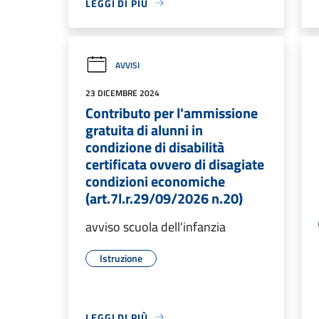
LEGGI DI PIÙ
AVVISI
23 DICEMBRE 2024
Contributo per l'ammissione
gratuita di alunni in
condizione di disabilità
certificata ovvero di disagiate
condizioni economiche
(art.7l.r.29/09/2026 n.20)
avviso scuola dell'infanzia
Istruzione
LEGGI DI PIÙ