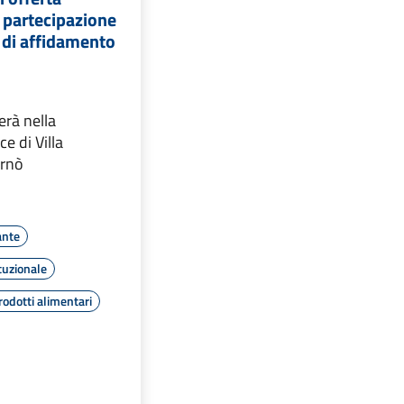
a partecipazione
 di affidamento
erà nella
e di Villa
ernò
ante
tuzionale
rodotti alimentari