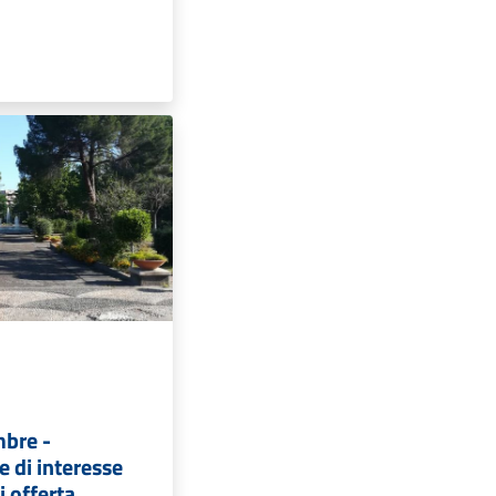
mbre -
 di interesse
i offerta