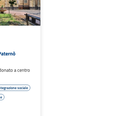
Paternò
donato a centro
ntegrazione sociale
le