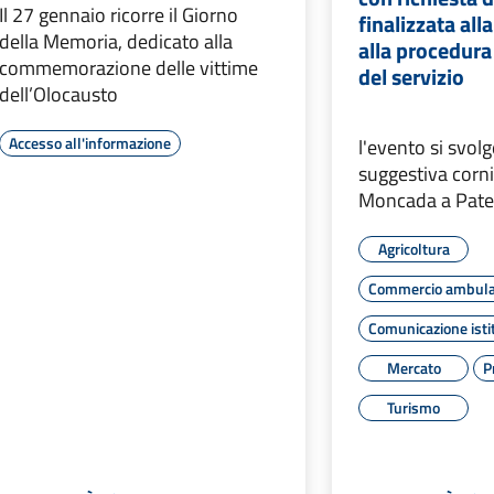
Il 27 gennaio ricorre il Giorno
finalizzata all
della Memoria, dedicato alla
alla procedura
commemorazione delle vittime
del servizio
dell’Olocausto
Accesso all'informazione
l'evento si svolg
suggestiva cornic
Moncada a Pat
Agricoltura
Commercio ambul
Comunicazione isti
Mercato
P
Turismo