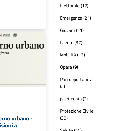
Elettorale (17)
Emergenza (21)
Giovani (11)
Lavoro (37)
Mobilità (13)
Opere (9)
Pari opportunità
(2)
patrimonio (2)
Protezione Civile
verno urbano -
(38)
isioni a
Salute (16)