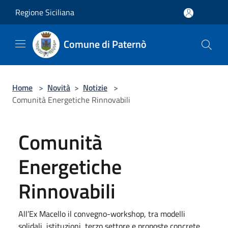
Salta al contenuto principale
Regione Siciliana
Comune di Paternò
Home
>
Novità
>
Notizie
>
Comunità Energetiche Rinnovabili
Comunità
Energetiche
Rinnovabili
All’Ex Macello il convegno-workshop, tra modelli
solidali, istituzioni, terzo settore e proposte concrete