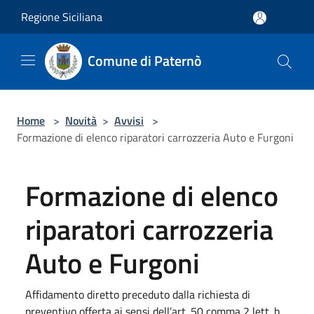
Salta al contenuto principale
Regione Siciliana
Comune di Paternò
Home
>
Novità
>
Avvisi
>
Formazione di elenco riparatori carrozzeria Auto e Furgoni
Formazione di elenco
riparatori carrozzeria
Auto e Furgoni
Affidamento diretto preceduto dalla richiesta di
preventivo offerta ai sensi dell’art. 50 comma 2 lett. b