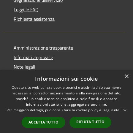
Segnalazione disservizio
Leggi le FAQ
Richiesta assistenza
Amministrazione trasparente
Informativa privacy
Note legali
×
Dichiarazione di accessibilità
Informazioni sui cookie
Questo sito web utilizza cookie tecnici e assimilati strettamente
necessari al corretto funzionamento e alla navigazione del sito,
nonché un cookie tecnico analitico al solo fine di elaborare
informazioni statistiche, aggregate e anonime.
RSS
Copyright © 2026 • Comune di
Per maggiori dettagli, può consultare la cookie policy al seguente
link
Accessibilità
Paternò • Powered by
Privacy
Municipium
Accesso
•
RIFIUTA TUTTO
ACCETTA TUTTO
Cookie
redazione