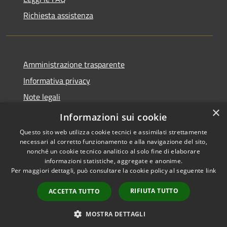
Richiesta assistenza
Amministrazione trasparente
Informativa privacy
Note legali
×
Dichiarazione di accessibilità
Informazioni sui cookie
Questo sito web utilizza cookie tecnici e assimilati strettamente
necessari al corretto funzionamento e alla navigazione del sito,
nonché un cookie tecnico analitico al solo fine di elaborare
informazioni statistiche, aggregate e anonime.
RSS
Copyright © 2026 • Comune di
Per maggiori dettagli, può consultare la cookie policy al seguente
link
Accessibilità
Paternò • Powered by
Privacy
Municipium
Accesso
•
RIFIUTA TUTTO
ACCETTA TUTTO
Cookie
redazione
Mappa del sito
MOSTRA DETTAGLI