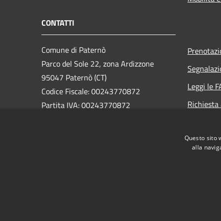
CONTATTI
Comune di Paternò
Prenotaz
Parco del Sole 22, zona Ardizzone
Segnalazi
95047 Paternò (CT)
Leggi le 
Codice Fiscale: 00243770872
Richiesta
Partita IVA: 00243770872
PEC:
ass.segreteria@cert.comune.paterno.ct.it
Questo sito 
Centralino Unico: 0957970111
alla navig
RSS
Accessibilità
Privacy
Cookie
Mappa de