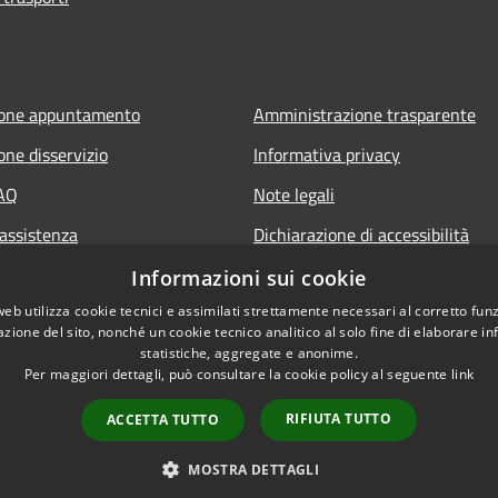
ione appuntamento
Amministrazione trasparente
one disservizio
Informativa privacy
FAQ
Note legali
 assistenza
Dichiarazione di accessibilità
Informazioni sui cookie
web utilizza cookie tecnici e assimilati strettamente necessari al corretto fu
azione del sito, nonché un cookie tecnico analitico al solo fine di elaborare i
statistiche, aggregate e anonime.
Per maggiori dettagli, può consultare la cookie policy al seguente
link
RIFIUTA TUTTO
ACCETTA TUTTO
l sito
Copyright © 2026 • Comune d
MOSTRA DETTAGLI