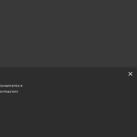
×
nzionamento e
nformazioni
Municipium
Accesso redazione
i Paternò • Powered by
•